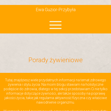
Ewa Guzior-Przybyła
Porady żywieniowe
Tutaj znajdziesz wiele przydatnych informacji na temat zdrowego
żywienia i stylu życia. Na moim blogu stawiam na holistyczne
podejście do zdrowia, dlatego w tej sekcji przedstawiam Ci nie tylko
informacje dotyczące żywności, ale także sposoby na poprawę
jakości życia, takie jak regularna aktywność fizyczna czy właściwe
nawodnienie organizmu.