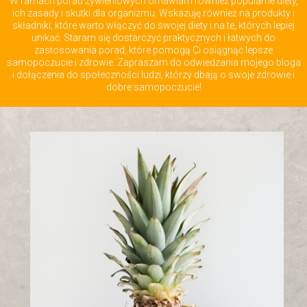
W ramach porad żywieniowych omawiam również popularne diety,
ich zasady i skutki dla organizmu. Wskazuję również na produkty i
składniki, które warto włączyć do swojej diety i na te, których lepiej
unikać. Staram się dostarczyć praktycznych i łatwych do
zastosowania porad, które pomogą Ci osiągnąć lepsze
samopoczucie i zdrowie. Zapraszam do odwiedzania mojego bloga
i dołączenia do społeczności ludzi, którzy dbają o swoje zdrowie i
dobre samopoczucie!